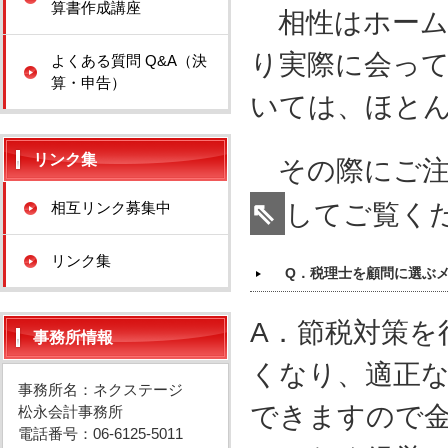
算書作成講座
相性はホーム
り実際に会っ
よくある質問 Q&A（決
算・申告）
いては、ほと
リンク集
その際にご注
⇖
相互リンク募集中
してご覧く
リンク集
Q．税理士を顧問に選ぶ
A．節税対策を
事務所情報
くなり、適正
事務所名：ネクステージ
できますので
松永会計事務所
電話番号：06-6125-5011