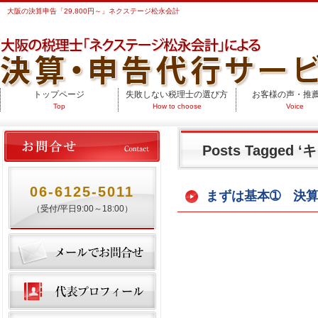
大阪の決算申告「29,800円～」ネクステージ松永会計
トップページ
失敗しない税理士の選び方
お客様の声・推
Top
How to choose
Voice
Posts Tagge
06-6125-5011
まずは基本➀ 決
（受付/平日9:00～18:00）